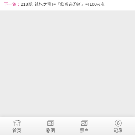
下一篇：
218期: 镇坛之宝‖≡『⑥肖选①肖』≡‖100%准
首页
彩图
黑白
记录