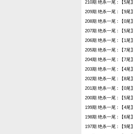
210期 绝杀一尾 : 【5尾】
209期 绝杀一尾 : 【9尾】
208期 绝杀一尾 : 【0尾】
207期 绝杀一尾 : 【5尾】
206期 绝杀一尾 : 【1尾】
205期 绝杀一尾 : 【7尾】
204期 绝杀一尾 : 【7尾】
203期 绝杀一尾 : 【4尾】
202期 绝杀一尾 : 【8尾】
201期 绝杀一尾 : 【0尾】
200期 绝杀一尾 : 【5尾】
199期 绝杀一尾 : 【4尾】
198期 绝杀一尾 : 【6尾】
197期 绝杀一尾 : 【9尾】