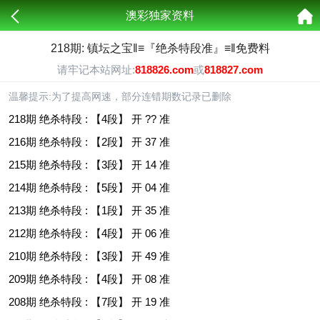
澳彩独家资料
218期: 镇坛之宝‖≡『绝杀特段准』≡‖免费料
请牢记本站网址:
818826.com
或
818827.com
温馨提示:为了提高网速，部分连错期数记录已删除
218期 绝杀特段 : 【4段】 开 ?? 准
216期 绝杀特段 : 【2段】 开 37 准
215期 绝杀特段 : 【3段】 开 14 准
214期 绝杀特段 : 【5段】 开 04 准
213期 绝杀特段 : 【1段】 开 35 准
212期 绝杀特段 : 【4段】 开 06 准
210期 绝杀特段 : 【3段】 开 49 准
209期 绝杀特段 : 【4段】 开 08 准
208期 绝杀特段 : 【7段】 开 19 准