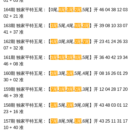
01 + 03 准
164期 独家平特五尾 : 【0尾,
8尾
,
1尾
,
2尾
,5尾】开 46 04 38 12 03
02 + 21 准
163期 独家平特五尾 : 【
3尾
,5尾,4尾,
9尾
,
0尾
】开 39 08 10 33 07
41 + 37 准
162期 独家平特五尾 : 【
4尾
,0尾,8尾,
2尾
,
7尾
】开 23 41 24 26 33
07 + 32 准
161期 独家平特五尾 : 【
9尾
,
4尾
,
0尾
,
8尾
,5尾】开 36 40 42 19 34
46 + 08 准
160期 独家平特五尾 : 【
9尾
,3尾,
6尾
,5尾,4尾】开 08 16 26 01 29
30 + 02 准
159期 独家平特五尾 : 【
7尾
,
0尾
,
9尾
,
2尾
,3尾】开 12 04 28 17 20
46 + 39 准
158期 独家平特五尾 : 【
1尾
,5尾,
3尾
,9尾,0尾】开 43 48 03 01 12
23 + 16 准
157期 独家平特五尾 : 【
7尾
,8尾,9尾,
1尾
,6尾】开 43 25 11 31 17
10 + 40 准