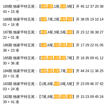
189期 独家平特五尾 : 【
3尾
,
7尾
,1尾,
2尾
,9尾】开 45 12 37 20 38
43 + 15 准
188期 独家平特五尾 : 【
1尾
,7尾,2尾,
9尾
,
4尾
】开 38 05 19 10 14
01 + 16 准
187期 独家平特五尾 : 【
8尾
,4尾,9尾,5尾,
6尾
】开 23 12 36 38 27
22 + 01 准
186期 独家平特五尾 : 【
1尾
,6尾,
3尾
,
9尾
,
5尾
】开 17 29 22 01 05
38 + 23 准
185期 独家平特五尾 : 【
8尾
,
9尾
,
1尾
,
0尾
,7尾】开 18 35 09 41 12
30 + 36 准
184期 独家平特五尾 : 【
4尾
,
6尾
,
1尾
,7尾,
0尾
】开 44 24 11 36 25
20 + 01 准
183期 独家平特五尾 : 【1尾,8尾,
9尾
,0尾,5尾】开 23 09 46 37 42
03 + 24 准
182期 独家平特五尾 : 【7尾,8尾,
4尾
,
5尾
,
1尾
】开 15 23 09 45 24
39 + 41 准