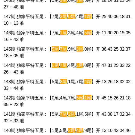
148期 独家平特五尾 : 【5尾,
3尾
,6尾,
7尾
,9尾】开 28 24 31 23 04
27 + 48 准
147期 独家平特五尾 : 【7尾,
3尾
,
0尾
,4尾,
1尾
】开 29 40 06 18 31
10 + 13 准
146期 独家平特五尾 : 【7尾,
1尾
,3尾,4尾,
5尾
】开 11 30 20 19 05
16 + 42 准
145期 独家平特五尾 : 【
5尾
,
7尾
,9尾,
3尾
,0尾】开 36 43 25 32 37
18 + 05 准
144期 独家平特五尾 : 【
6尾
,
7尾
,4尾,
2尾
,0尾】开 47 31 29 33 22
26 + 43 准
143期 独家平特五尾 : 【5尾,
8尾
,1尾,7尾,
4尾
】开 13 26 18 32 02
33 + 44 准
142期 独家平特五尾 : 【0尾,4尾,7尾,
5尾
,
1尾
】开 45 15 26 21 18
35 + 23 准
141期 独家平特五尾 : 【9尾,
7尾
,
2尾
,1尾,5尾】开 43 08 17 02 34
32 + 33 准
140期 独家平特五尾 : 【1尾,5尾,
2尾
,
4尾
,9尾】开 13 10 42 04 46