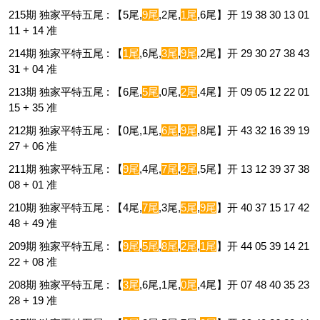
215期 独家平特五尾 : 【5尾,
9尾
,2尾,
1尾
,6尾】开 19 38 30 13 01
11 + 14 准
214期 独家平特五尾 : 【
1尾
,6尾,
3尾
,
9尾
,2尾】开 29 30 27 38 43
31 + 04 准
213期 独家平特五尾 : 【6尾,
5尾
,0尾,
2尾
,4尾】开 09 05 12 22 01
15 + 35 准
212期 独家平特五尾 : 【0尾,1尾,
6尾
,
9尾
,8尾】开 43 32 16 39 19
27 + 06 准
211期 独家平特五尾 : 【
9尾
,4尾,
7尾
,
2尾
,5尾】开 13 12 39 37 38
08 + 01 准
210期 独家平特五尾 : 【4尾,
7尾
,3尾,
5尾
,
9尾
】开 40 37 15 17 42
48 + 49 准
209期 独家平特五尾 : 【
9尾
,
5尾
,
8尾
,
2尾
,
1尾
】开 44 05 39 14 21
22 + 08 准
208期 独家平特五尾 : 【
3尾
,6尾,1尾,
0尾
,4尾】开 07 48 40 35 23
28 + 19 准