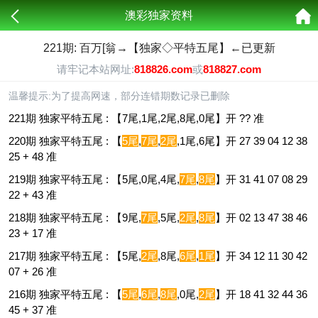
澳彩独家资料
221期: 百万[翁→【独家◇平特五尾】←已更新
请牢记本站网址:
818826.com
或
818827.com
温馨提示:为了提高网速，部分连错期数记录已删除
221期 独家平特五尾 : 【7尾,1尾,2尾,8尾,0尾】开 ?? 准
220期 独家平特五尾 : 【
5尾
,
7尾
,
2尾
,1尾,6尾】开 27 39 04 12 38
25 + 48 准
219期 独家平特五尾 : 【5尾,0尾,4尾,
7尾
,
8尾
】开 31 41 07 08 29
22 + 43 准
218期 独家平特五尾 : 【9尾,
7尾
,5尾,
2尾
,
8尾
】开 02 13 47 38 46
23 + 17 准
217期 独家平特五尾 : 【5尾,
2尾
,8尾,
6尾
,
1尾
】开 34 12 11 30 42
07 + 26 准
216期 独家平特五尾 : 【
5尾
,
6尾
,
8尾
,0尾,
2尾
】开 18 41 32 44 36
45 + 37 准