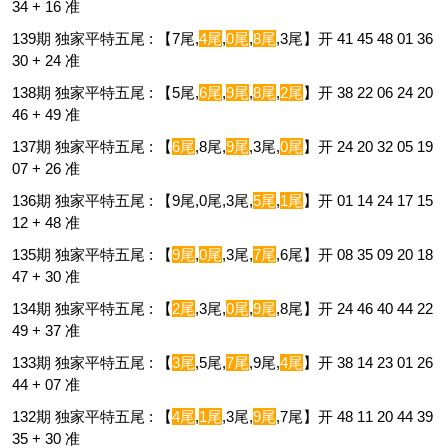
34 + 16 准
139期 独家平特五尾 : 【7尾,
4尾
,
0尾
,
8尾
,3尾】开 41 45 48 01 36
30 + 24 准
138期 独家平特五尾 : 【5尾,
6尾
,
9尾
,
8尾
,
2尾
】开 38 22 06 24 20
46 + 49 准
137期 独家平特五尾 : 【
6尾
,8尾,
9尾
,3尾,
0尾
】开 24 20 32 05 19
07 + 26 准
136期 独家平特五尾 : 【9尾,0尾,3尾,
5尾
,
1尾
】开 01 14 24 17 15
12 + 48 准
135期 独家平特五尾 : 【
9尾
,
0尾
,3尾,
7尾
,6尾】开 08 35 09 20 18
47 + 30 准
134期 独家平特五尾 : 【
2尾
,3尾,
0尾
,
9尾
,8尾】开 24 46 40 44 22
49 + 37 准
133期 独家平特五尾 : 【
3尾
,5尾,
7尾
,9尾,
4尾
】开 38 14 23 01 26
44 + 07 准
132期 独家平特五尾 : 【
4尾
,
1尾
,3尾,
9尾
,7尾】开 48 11 20 44 39
35 + 30 准