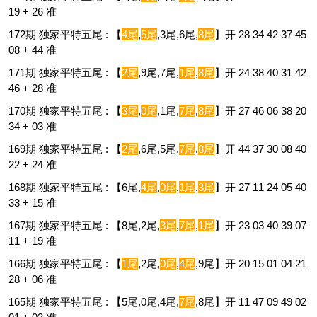
19 + 26 准
172期 独家平特五尾 : 【
4尾
,
5尾
,3尾,6尾,
8尾
】开 28 34 42 37 45
08 + 44 准
171期 独家平特五尾 : 【
2尾
,9尾,7尾,
1尾
,
8尾
】开 24 38 40 31 42
46 + 28 准
170期 独家平特五尾 : 【
3尾
,
0尾
,1尾,
7尾
,
8尾
】开 27 46 06 38 20
34 + 03 准
169期 独家平特五尾 : 【
2尾
,6尾,5尾,
7尾
,
8尾
】开 44 37 30 08 40
22 + 24 准
168期 独家平特五尾 : 【6尾,
4尾
,
0尾
,
1尾
,
3尾
】开 27 11 24 05 40
33 + 15 准
167期 独家平特五尾 : 【8尾,2尾,
3尾
,
7尾
,
1尾
】开 23 03 40 39 07
11 + 19 准
166期 独家平特五尾 : 【
1尾
,2尾,
0尾
,
4尾
,9尾】开 20 15 01 04 21
28 + 06 准
165期 独家平特五尾 : 【5尾,0尾,4尾,
7尾
,8尾】开 11 47 09 49 02