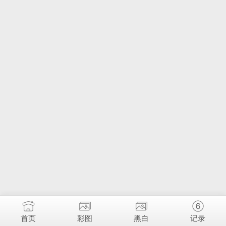
首页
彩图
黑白
记录