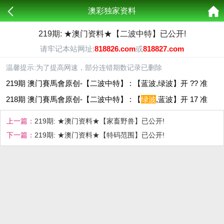
澳彩独家资料
219期: ★澳门资料★【二波中特】已公开!
请牢记本站网址:
818826.com
或
818827.com
温馨提示:为了提高网速，部分连错期数记录已删除
219期 澳门賽馬會原创-【二波中特】 : 【蓝波,绿波】开 ?? 准
218期 澳门賽馬會原创-【二波中特】 : 【
绿波
,蓝波】开 17 准
上一篇：
219期: ★澳门资料★【家畜野兽】已公开!
下一篇：
219期: ★澳门资料★【特码范围】已公开!