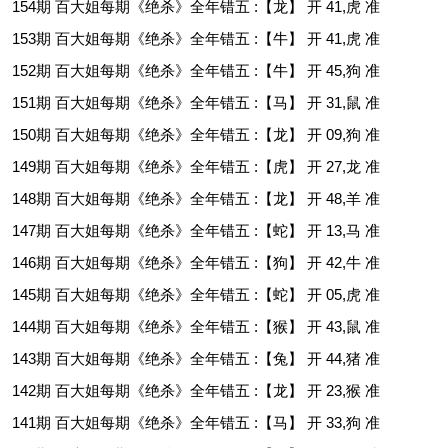
154期 百大姐每期《绝杀》全年错五 :【龙】 开 41,虎 准
153期 百大姐每期《绝杀》全年错五 :【牛】 开 41,虎 准
152期 百大姐每期《绝杀》全年错五 :【牛】 开 45,狗 准
151期 百大姐每期《绝杀》全年错五 :【马】 开 31,鼠 准
150期 百大姐每期《绝杀》全年错五 :【龙】 开 09,狗 准
149期 百大姐每期《绝杀》全年错五 :【虎】 开 27,龙 准
148期 百大姐每期《绝杀》全年错五 :【龙】 开 48,羊 准
147期 百大姐每期《绝杀》全年错五 :【蛇】 开 13,马 准
146期 百大姐每期《绝杀》全年错五 :【狗】 开 42,牛 准
145期 百大姐每期《绝杀》全年错五 :【蛇】 开 05,虎 准
144期 百大姐每期《绝杀》全年错五 :【猴】 开 43,鼠 准
143期 百大姐每期《绝杀》全年错五 :【兔】 开 44,猪 准
142期 百大姐每期《绝杀》全年错五 :【龙】 开 23,猴 准
141期 百大姐每期《绝杀》全年错五 :【马】 开 33,狗 准