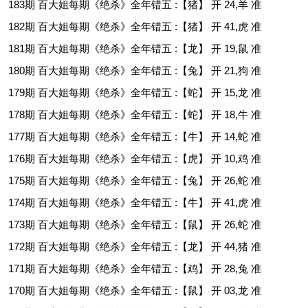
183期 百大姐每期《绝杀》全年错五 :【猪】 开 24,羊 准
182期 百大姐每期《绝杀》全年错五 :【猪】 开 41,虎 准
181期 百大姐每期《绝杀》全年错五 :【龙】 开 19,鼠 准
180期 百大姐每期《绝杀》全年错五 :【兔】 开 21,狗 准
179期 百大姐每期《绝杀》全年错五 :【蛇】 开 15,龙 准
178期 百大姐每期《绝杀》全年错五 :【蛇】 开 18,牛 准
177期 百大姐每期《绝杀》全年错五 :【牛】 开 14,蛇 准
176期 百大姐每期《绝杀》全年错五 :【虎】 开 10,鸡 准
175期 百大姐每期《绝杀》全年错五 :【兔】 开 26,蛇 准
174期 百大姐每期《绝杀》全年错五 :【牛】 开 41,虎 准
173期 百大姐每期《绝杀》全年错五 :【鼠】 开 26,蛇 准
172期 百大姐每期《绝杀》全年错五 :【龙】 开 44,猪 准
171期 百大姐每期《绝杀》全年错五 :【鸡】 开 28,兔 准
170期 百大姐每期《绝杀》全年错五 :【鼠】 开 03,龙 准