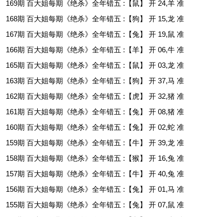
169期 百大姐每期《绝杀》全年错五 :【鼠】 开 24,羊 准
168期 百大姐每期《绝杀》全年错五 :【狗】 开 15,龙 准
167期 百大姐每期《绝杀》全年错五 :【兔】 开 19,鼠 准
166期 百大姐每期《绝杀》全年错五 :【羊】 开 06,牛 准
165期 百大姐每期《绝杀》全年错五 :【鼠】 开 03,龙 准
163期 百大姐每期《绝杀》全年错五 :【狗】 开 37,马 准
162期 百大姐每期《绝杀》全年错五 :【虎】 开 32,猪 准
161期 百大姐每期《绝杀》全年错五 :【兔】 开 08,猪 准
160期 百大姐每期《绝杀》全年错五 :【兔】 开 02,蛇 准
159期 百大姐每期《绝杀》全年错五 :【牛】 开 39,龙 准
158期 百大姐每期《绝杀》全年错五 :【猴】 开 16,兔 准
157期 百大姐每期《绝杀》全年错五 :【牛】 开 40,兔 准
156期 百大姐每期《绝杀》全年错五 :【兔】 开 01,马 准
155期 百大姐每期《绝杀》全年错五 :【兔】 开 07,鼠 准